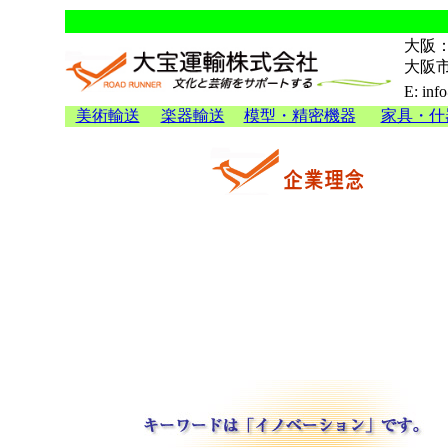
大阪：0
大阪市
E: inf
美術輸送
楽器輸送
模型・精密機器
家具・什